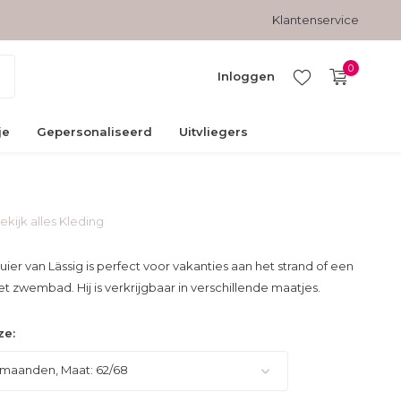
Gratis verzending vanaf € 45,-
Veilig betalen met kopersbesc
Klantenservice
0
Inloggen
je
Gepersonaliseerd
Uitvliegers
ekijk alles Kleding
Account
aanmaken
er van Lässig is perfect voor vakanties aan het strand of een
et zwembad. Hij is verkrijgbaar in verschillende maatjes.
ze:
maanden, Maat: 62/68