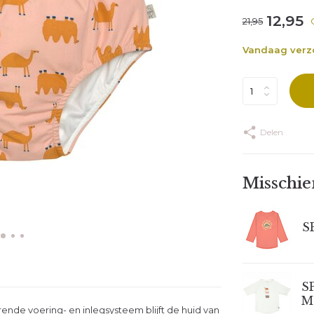
12,95
21,95
Vandaag ver
Delen
Misschien
SP
S
Mo
nde voering- en inlegsysteem blijft de huid van