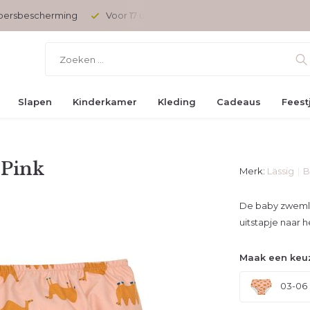
opersbescherming
Voor 17 uur besteld, vandaag verzonden
Slapen
Kinderkamer
Kleding
Cadeaus
Feest
 Pink
Merk:
Lässig
B
De baby zwemlui
uitstapje naar h
Maak een keu
03-06 