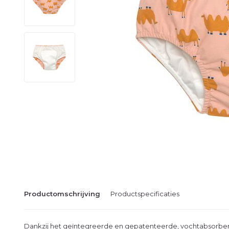
Productomschrijving
Productspecificaties
Dankzij het geïntegreerde en gepatenteerde, vochtabsorbere