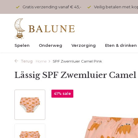
onden
Gratis verzending vanaf € 45,-
Veilig betalen met k
Spelen
Onderweg
Verzorging
Eten & drinken
Terug
Home
SPF Zwemluier Camel Pink
Lässig SPF Zwemluier Camel
41% sale