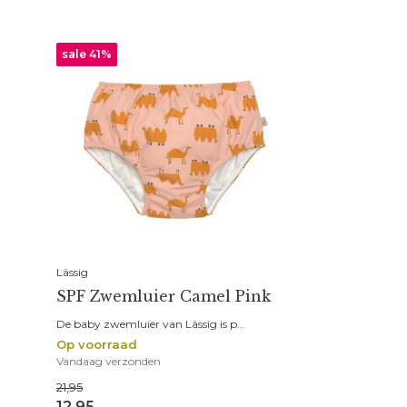
sale 41%
Lässig
SPF Zwemluier Camel Pink
De baby zwemluier van Lässig is p...
Op voorraad
Vandaag verzonden
21,95
12,95