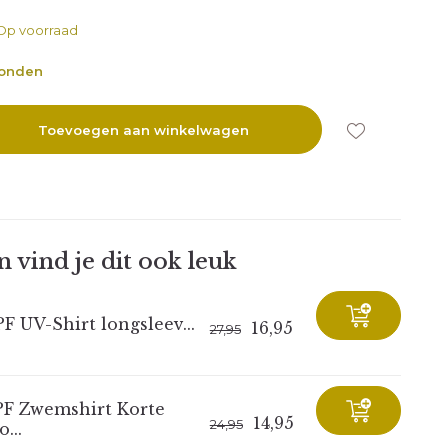
Op voorraad
zonden
Toevoegen aan winkelwagen
Uitverkocht
 vind je dit ook leuk
F UV-Shirt longsleev...
16,95
27,95
PF Zwemshirt Korte
14,95
24,95
...