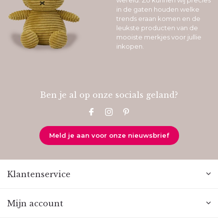
in de gaten houden welke
trends eraan komen en de
leukste producten van de
mooiste merkjes voor jullie
inkopen.
Ben je al op onze socials geland?
Meld je aan voor onze nieuwsbrief
Klantenservice
Mijn account