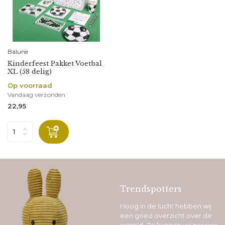
Balune
Kinderfeest Pakket Voetbal
XL (58 delig)
Op voorraad
Vandaag verzonden
22,95
Trendspotters
Hoog in de lucht hebben wij
een goed overzicht over de
wereld. Zo kunnen wij precies