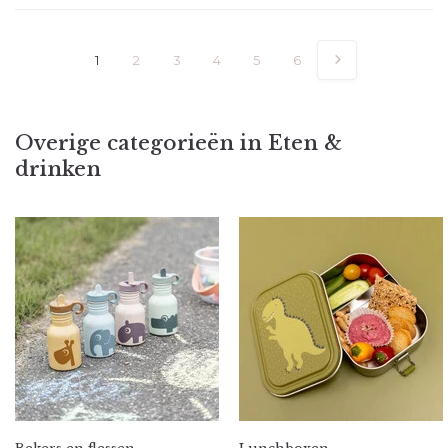
1
2
3
4
5
6
Overige categorieën in Eten &
drinken